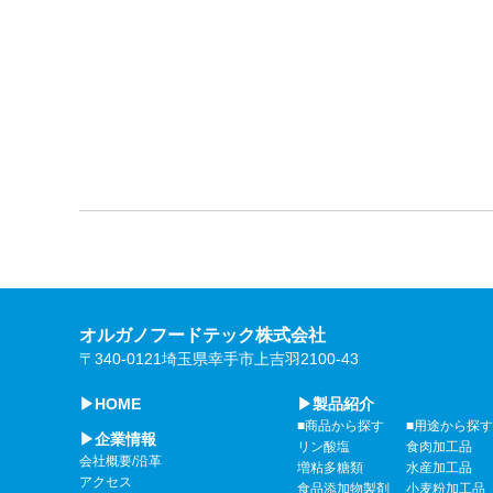
オルガノフードテック株式会社
〒340-0121埼玉県幸手市上吉羽2100-43
▶HOME
▶製品紹介
■商品から探す
■用途から探す
▶企業情報
リン酸塩
食肉加工品
会社概要/沿革
増粘多糖類
水産加工品
アクセス
食品添加物製剤
小麦粉加工品