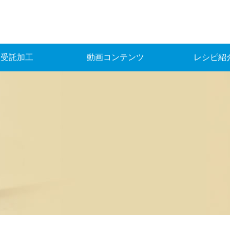
受託加工
動画コンテンツ
レシピ紹
▶ 最新動画
▶ アーカイブ